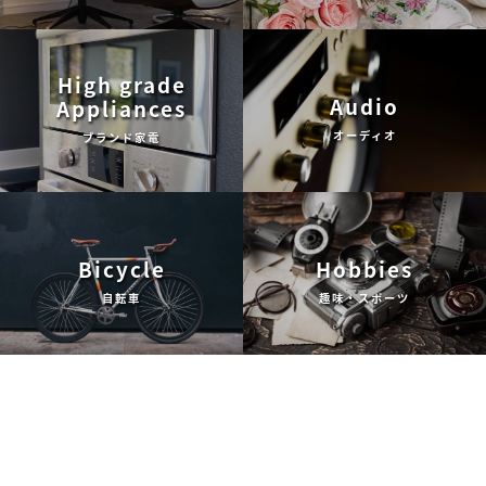
High grade
Audio
Appliances
オーディオ
ブランド家電
Bicycle
Hobbies
自転車
趣味・スポーツ