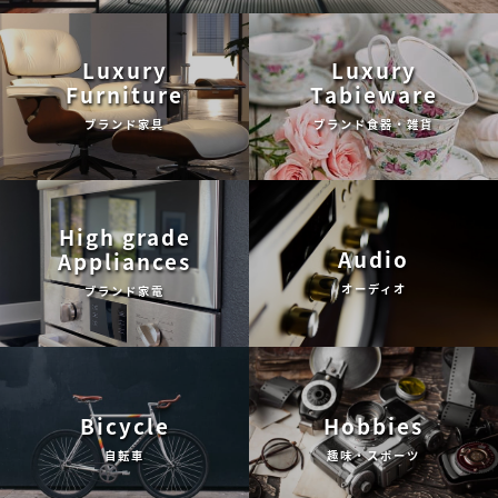
Luxury
Luxury
Furniture
Tabieware
ブランド家具
ブランド食器・雑貨
High grade
Audio
Appliances
オーディオ
ブランド家電
Bicycle
Hobbies
自転車
趣味・スポーツ