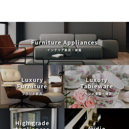
Furniture Appliances
インテリア家具・家電
Luxury
Luxury
Furniture
Tabieware
ブランド家具
ブランド食器・雑貨
High grade
Audio