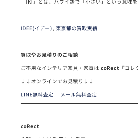
「IKI」とは、ハワイ語で「小さい」という意味
IDEE(イデー)
, 
東京都の買取実績
買取やお見積りのご相談
ご不用なインテリア家具・家電は
coRect
『コレ
↓↓オンラインでお見積り↓↓
LINE無料査定
メール無料査定
coRect