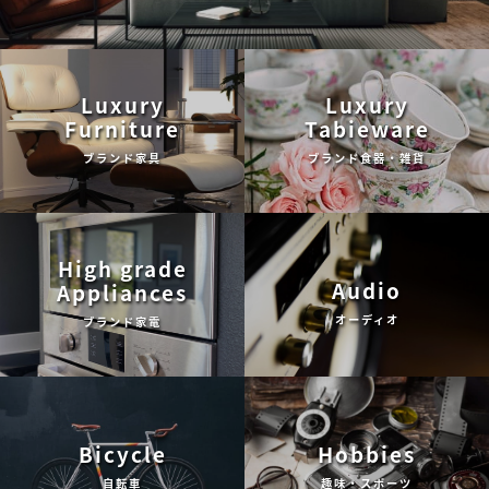
Luxury
Luxury
Furniture
Tabieware
ブランド家具
ブランド食器・雑貨
High grade
Audio
Appliances
オーディオ
ブランド家電
Bicycle
Hobbies
自転車
趣味・スポーツ